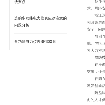
杨小伟对
线要点
术、网络
浙江远望
选购多功能电力仪表应该注意的
和政策层
问题分析
安全、问
针对“网
多功能电力仪表BP300-E
地。“在
将大力推
网络技术
在座谈会
突破，还
伴随互联
激发创新
陆益民提
向的人才