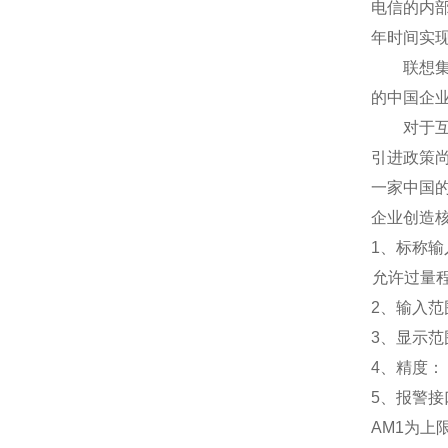
电信的内
年时间实
联想集团
的中国企
对于互联
引进政策
一家中国
企业创造
1
、标称输入
允许过量程：
2
、输入范围
3
、
显示范
4
、精度：
5
、
报警接
AM1
为上限