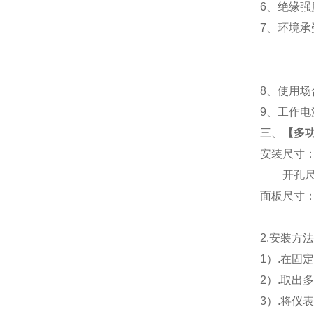
6
、
绝缘强度
7
、
环境承
8
、使用场
9
、工作电源
三、
【
多功
安装尺寸
开孔尺寸
面板尺寸：96
2.
安装方
1
）.在固
2
）.取出
3
）.将仪