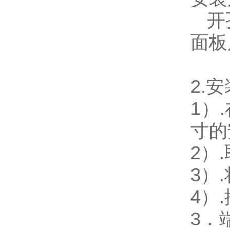
开孔
面板尺
2.
安
1
）
寸的
2
）
3
）
4
）
3
．