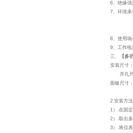
6
、
绝缘强度
7
、
环境承
8
、使用场
9
、工作电源
三、
【
多功
安装尺寸
开孔尺寸
面板尺寸：96
2.
安装方
1
）.在固
2
）.取出
3
）.将仪