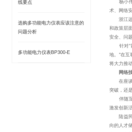
杨小伟对
线要点
术、网络
浙江远望
选购多功能电力仪表应该注意的
和政策层
问题分析
安全、问
针对“网
多功能电力仪表BP300-E
地。“在
将大力推
网络技术
在座谈会
突破，还
伴随互联
激发创新
陆益民提
向的人才