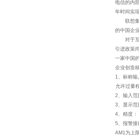
电信的内
年时间实
联想集团
的中国企
对于互联
引进政策
一家中国
企业创造
1
、标称输入
允许过量程：
2
、输入范围
3
、
显示范
4
、精度：
5
、
报警接
AM1
为上限