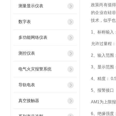
政策尚有值得
测量显示仪表
的企业在硅
技术，似乎也
数字表
1
、标称输入：
多功能网络仪表
允许过量程：瞬
测控仪表
2
、输入范围：
3
、
显示范围
电气火灾报警系统
4
、精度：
0.
导轨电表
5
、
报警接口
真空接触器
AM1
为上限报
6
、
绝缘强度： 