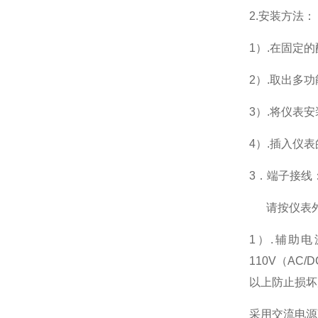
2.
安装方法：
1
）.在固定
2
）.取出多
3
）.将仪表
4
）.插入仪
3
．端子接线
请按仪表
1
）
.
辅助电
110V
（
AC/D
以上防止损坏
采用交流电源