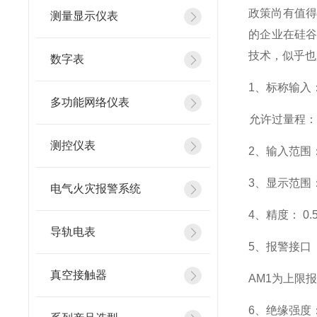
政策尚有值得
测量显示仪表
的企业在硅
技术，似乎也
数字表
1
、标称输入：
多功能网络仪表
允许过量程：瞬
测控仪表
2
、输入范围：
3
、
显示范围
电气火灾报警系统
4
、精度：
0.
导轨电表
5
、
报警接口
真空接触器
AM1
为上限报
6
、
绝缘强度： 