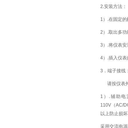
2.
安装方法：
1
）.在固定
2
）.取出多
3
）.将仪表
4
）.插入仪
3
．端子接线
请按仪表
1
）
.
辅助电
110V
（
AC/D
以上防止损坏
采用交流电源