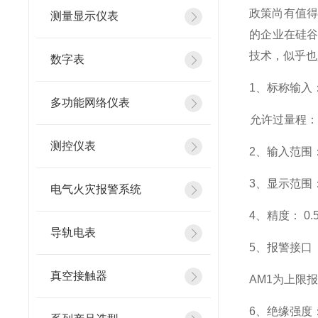
政策尚有值得
测量显示仪表
的企业在硅
技术，似乎也
数字表
1
、标称输入：
多功能网络仪表
允许过量程：瞬
测控仪表
2
、输入范围：
3
、
显示范围
电气火灾报警系统
4
、精度：
0.
导轨电表
5
、
报警接口
真空接触器
AM1
为上限报
6
、
绝缘强度： 