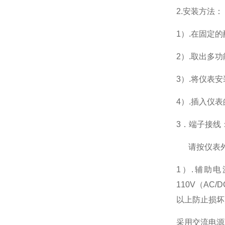
2.
安装方法：
1
）.在固定
2
）.取出多
3
）.将仪表
4
）.插入仪
3
．端子接线
请按仪表
1
）
.
辅助电
110V
（
AC/D
以上防止损坏
采用交流电源