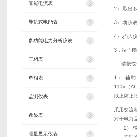
智能电流表
2
）.取出
导轨式电能表
3
）.将仪
4
）.插入
多功能电力分析仪表
3
．端子接
三相表
请按仪
1
）
.
辅助
单相表
110V
（
AC
以上防止
监测仪表
采用交流
数显表
对于电力
2
）
.
测量显示仪表