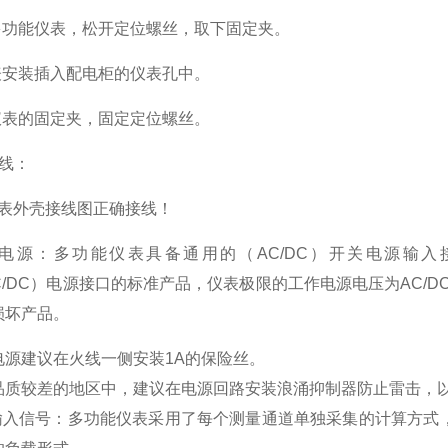
多功能仪表，松开定位螺丝，取下固定夹。
表安装插入配电柜的仪表孔中。
仪表的固定夹，固定定位螺丝。
线：
表外壳接线图正确接线！
电源：多功能仪表具备通用的（
AC/DC
）开关电源输入
/DC
）电源接口的标准产品，仪表极限的工作电源电压为
AC/D
损坏产品。
电源建议在火线一侧安装
1A
的保险丝。
品质较差的地区中，建议在电源回路安装浪涌抑制器防止雷击，
输入信号：多功能仪表采用了每个测量通道单独采集的计算方式