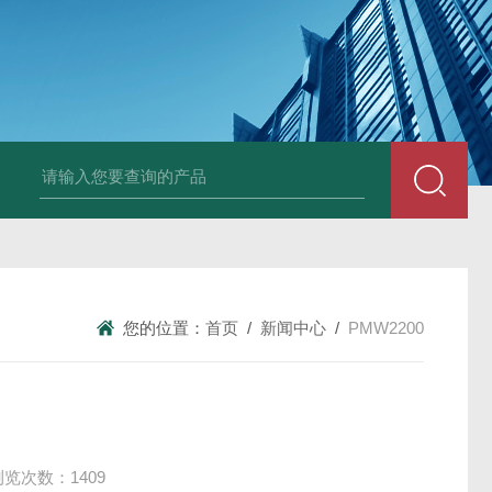
变送器GPV-V1-F1-P2-O3
变送器GPA-A2-F1-P2-O3
变送器 B
您的位置：
首页
/
新闻中心
/
PMW2200
浏览次数：1409