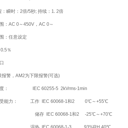
瞬时：2倍/5秒; 持续：1. 2倍
围：AC 0
～
450V
，AC 0
～
围：
任意设定
0.5
％
口
报警，AM2为下限报警(可选)
： IEC 60255-5 2kVrms-1min
受能力： 工作 IEC 60068-1和2 0℃～+55℃
储存 IEC 60068-1和2 -25℃～+70℃
湿热 IEC 60068-1-3 93%RH 40℃