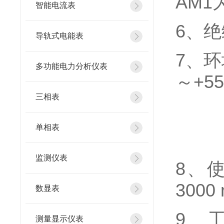
AM1
智能电流表
6
、
绝
导轨式电能表
7
、
环
多功能电力分析仪表
～+5
三相表
单相表
监测仪表
8
、
3000
数显表
9
、工
测量显示仪表