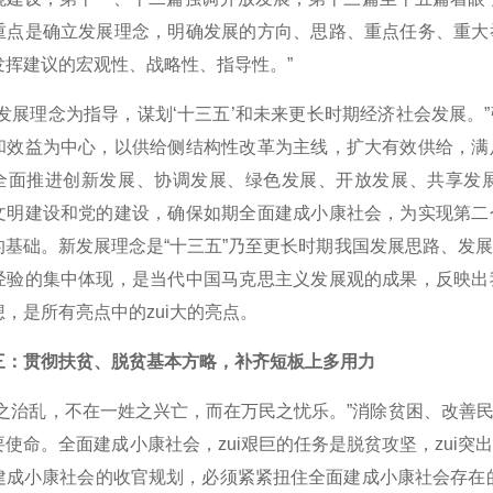
重点是确立发展理念，明确发展的方向、思路、重点任务、重大
发挥建议的宏观性、战略性、指导性。”
展理念为指导，谋划‘十三五’和未来更长时期经济社会发展。
和效益为中心，以供给侧结构性改革为主线，扩大有效供给，满
全面推进创新发展、协调发展、绿色发展、开放发展、共享发
文明建设和党的建设，确保如期全面建成小康社会，为实现第二
的基础。新发展理念是“十三五”乃至更长时期我国发展思路、发
经验的集中体现，是当代中国马克思主义发展观的成果，反映出
，是所有亮点中的zui大的亮点。
三：贯彻扶贫、脱贫基本方略，补齐短板上多用力
治乱，不在一姓之兴亡，而在万民之忧乐。”消除贫困、改善民
使命。全面建成小康社会，zui艰巨的任务是脱贫攻坚，zui突出
建成小康社会的收官规划，必须紧紧扭住全面建成小康社会存在