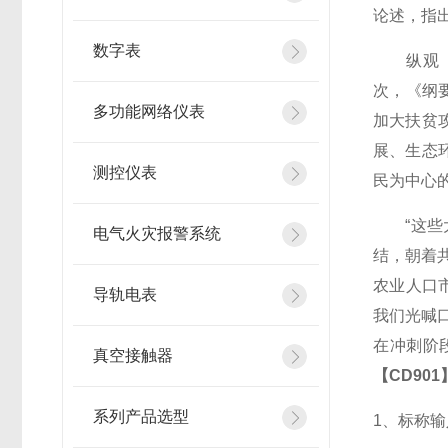
论述，指
数字表
纵观《纲要
次，《纲
多功能网络仪表
加大扶贫
展、生态
测控仪表
民为中心
“这些大
电气火灾报警系统
结，朝着
农业人口
导轨电表
我们光喊
在冲刺阶
真空接触器
【CD901
系列产品选型
1
、标称输