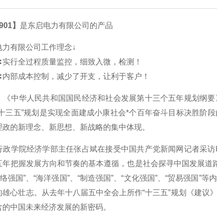
901】
是东启电力有限公司的产品
电力有限公司工作理念↓
〓实行全过程质量监控，细致入微，检测！
〓内部成本控制，减少了开支，让利于客户！
中华人民共和国国民经济和社会发展第十三个五年规划纲要》
“十三五”规划是实现全面建成小康社会*个百年奋斗目标决胜阶
理政的新理念、新思想、新战略的集中体现。
学院经济学部主任张占斌在接受中国共产党新闻网记者采访时
五年把握发展方向和节奏的基本遵循，也是社会探寻中国发展道路的
网络强国”、“海洋强国”、“制造强国”、“文化强国”、“贸易强
的雄心壮志。从去年十八届五中全会上所作“十三五”规划《建议
含的中国未来经济发展的新密码。