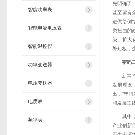
先明确了
智能功率表
甚至留有
进供给侧
智能电流电压表
类扭曲的
级，扩大
智能温控仪
补短板，
密码
功率变送器
新常态要
电压变送器
发展理念
出，“坚
电度表
和发展主
其中，从
频率表
产业创新
于生态环