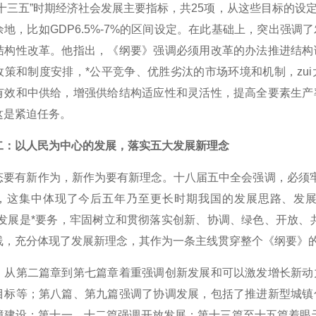
“十三五”时期经济社会发展主要指标，共25项，从这些目标的
余地，比如GDP6.5%-7%的区间设定。在此基础上，突出强
结构性改革。他指出，《纲要》强调必须用改革的办法推进结构
政策和制度安排，*公平竞争、优胜劣汰的市场环境和机制，zu
有效和中供给，增强供给结构适应性和灵活性，提高全要素生产
这是紧迫任务。
二：以人民为中心的发展，落实五大发展新理念
有新作为，新作为要有新理念。十八届五中全会强调，必须牢固
，这集中体现了今后五年乃至更长时期我国的发展思路、发展
持发展是*要务，牢固树立和贯彻落实创新、协调、绿色、开放、
线，充分体现了发展新理念，其作为一条主线贯穿整个《纲要》
第二篇章到第七篇章着重强调创新发展和可以激发增长新动力
目标等；第八篇、第九篇强调了协调发展，包括了推进新型城镇
境建设；第十一、十二篇强调开放发展；第十三篇至十五篇着眼