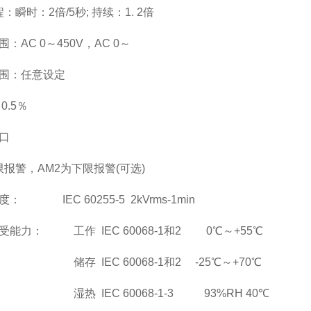
瞬时：2倍/5秒; 持续：1. 2倍
围：AC 0
～
450V
，AC 0
～
围：
任意设定
0.5％
口
报警，AM2为下限报警(可选)
： IEC 60255-5 2kVrms-1min
受能力： 工作 IEC 60068-1和2 0℃～+55℃
储存 IEC 60068-1和2 -25℃～+70℃
湿热 IEC 60068-1-3 93%RH 40℃