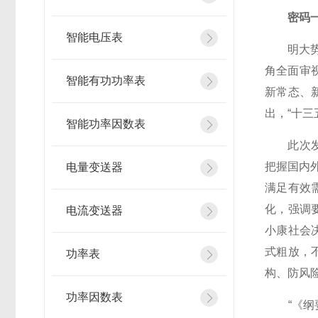
密码
智能电压表
明大势才
角全面审
智能有功功率表
新常态、
出，“十
智能功率因数表
此次发布
把握国内
电量变送器
满足有效
化，强调
电流变送器
小康社会
式粗放，
功率表
构、防风
功率因数表
“《纲要