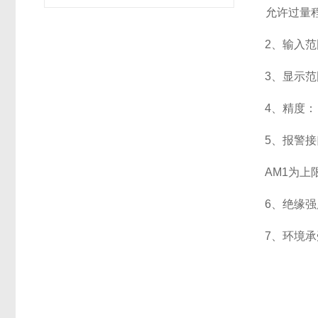
允许过量程：
2
、输入范
3
、
显示范
4
、精度：
5
、
报警接
AM1
为上限
6
、
绝缘强度
7
、
环境承