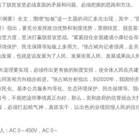
出了脱贫攻坚必须直面的矛盾和问题、必须把握的思路和方法。
》全文，围绕“短板”这一主题的词汇多次出现，其中，“贫困”出
要》指出，要充分发挥政治优势和制度优势，贯彻扶贫、脱贫基
攻坚力度，坚决打赢脱贫攻坚战。“紧紧扭住全面建成小康社会
环境保护、民生保障等短板上多用力。”张占斌向记者强调，走
的发展，也就是说发展为了人民、发展依靠人民、发展成果由人
道理要实现，必须作出更有效的制度安排，使全体人民在共建
共同富裕方向稳步前进。”张占斌分析指出，到2020年，我国
市民化、基本公共服务均等化、生态环境保护、民生保障等。我
口号，不能把这些事情真正办好，那么，党和政府的信誉就会大打
段，必须打起精气神，真抓实干，以出色的业绩回报人民的信
】
入：AC 0
～
450V
，AC 0
～