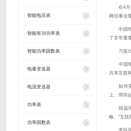
在4月1
智能电压表
网信事业
中国电子
智能有功功率表
了非常重要
智能功率因数表
习提出的
中国电信
电量变送器
共享互联
如何实现
电流变送器
上、用得
功率表
陆益民说
略、“互
功率因数表
李跃强调