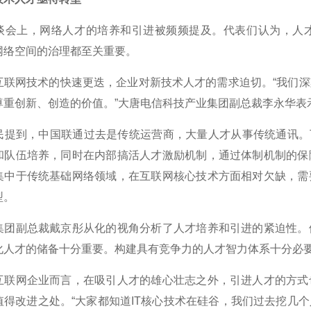
上，网络人才的培养和引进被频频提及。代表们认为，人才
网络空间的治理都至关重要。
网技术的快速更迭，企业对新技术人才的需求迫切。“我们深
尊重创新、创造的价值。”大唐电信科技产业集团副总裁李永华表
到，中国联通过去是传统运营商，大量人才从事传统通讯。下一
和队伍培养，同时在内部搞活人才激励机制，通过体制机制的保
集中于传统基础网络领域，在互联网核心技术方面相对欠缺，需
型。
副总裁戴京彤从化的视角分析了人才培养和引进的紧迫性。他
化人才的储备十分重要。构建具有竞争力的人才智力体系十分必
网企业而言，在吸引人才的雄心壮志之外，引进人才的方式也
值得改进之处。“大家都知道IT核心技术在硅谷，我们过去挖几