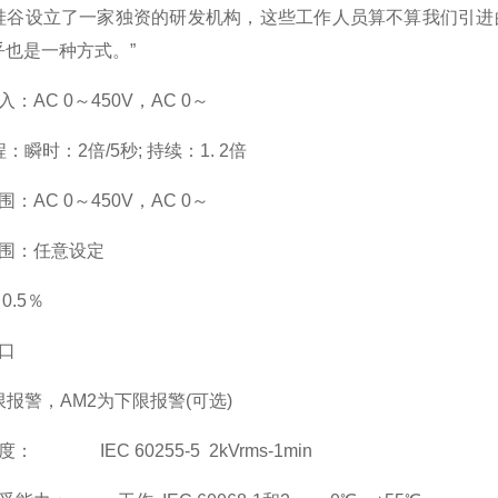
硅谷设立了一家独资的研发机构，这些工作人员算不算我们引进
乎也是一种方式。”
入：AC 0
～
450V
，AC 0
～
瞬时：2倍/5秒; 持续：1. 2倍
围：AC 0
～
450V
，AC 0
～
围：
任意设定
0.5
％
口
报警，AM2为下限报警(可选)
： IEC 60255-5 2kVrms-1min