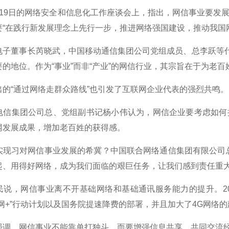
9日的网络安全和信息化工作座谈会上，指出，网信事业要发展
要“在践行新发展理念上先行一步，推进网络强国建设，推动我国
董事长芮晓武，中国移动通信集团公司党组成员、总李跃等代表
的地位。作为“事业”而非“产业”的网信行业，其宗旨在于为老百
“通过网络走群众路线”也引发了互联网企业代表的强烈共鸣。
集团公司总、党组副书记杨小伟认为，网信企业要考虑如何把
网发展成果，增加老百姓的获得感。
习对网信事业发展的希冀？中国联合网络通信集团有限公司总
起、用得好网络，成为我们面临的艰巨任务，让我们感到责任重大
，网信事业离不开基础网络和基础通讯服务能力的提升。20
联网+”行动计划以及国务院提速降费的部署，并且加大了4G网络
，网信事业不能靠单打独斗，而要增强信息共享，共同交流