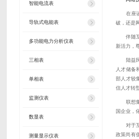
智能电流表
在座谈会
导轨式电能表
破，还是
伴随互联
多功能电力分析仪表
新活力，
三相表
陆益民提
人才储备
部人才较
单相表
信人才转
监测仪表
联想集团
国企业，
数显表
对于互联
政策尚有
测量显示仪表