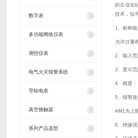
的企业在
技术，似
数字表
1
、标称输
多功能网络仪表
允许过量程：
测控仪表
2
、输入范
3
、
显示范
电气火灾报警系统
4
、精度：
导轨电表
5
、
报警接
真空接触器
AM1
为上限
6
、
绝缘强度
系列产品选型