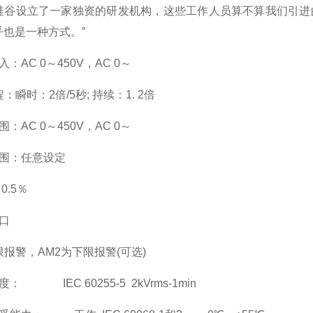
硅谷设立了一家独资的研发机构，这些工作人员算不算我们引进
乎也是一种方式。”
入：AC 0
～
450V
，AC 0
～
瞬时：2倍/5秒; 持续：1. 2倍
围：AC 0
～
450V
，AC 0
～
围：
任意设定
0.5
％
口
报警，AM2为下限报警(可选)
： IEC 60255-5 2kVrms-1min