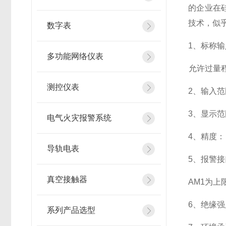
的企业在
技术，似
数字表
1
、标称输
多功能网络仪表
允许过量程：
测控仪表
2
、输入范
3
、
显示范
电气火灾报警系统
4
、精度：
导轨电表
5
、
报警接
真空接触器
AM1
为上限
6
、
绝缘强度
系列产品选型