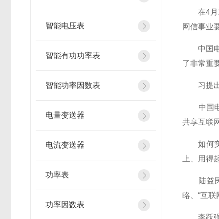
在4月1
智能电压表
网信事业
中国电子
智能有功功率表
了非常重要
智能功率因数表
习提出的
中国电信
电量变送器
共享互联
如何实现
电流变送器
上、用得
功率表
陆益民说
略、“互
功率因数表
李跃强调