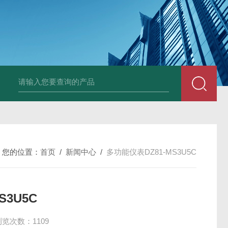
变送器GPV-V1-F1-P2-O3
变送器GPA-A2-F1-P2-O3
变送器 B
您的位置：
首页
/
新闻中心
/
多功能仪表DZ81-MS3U5C
S3U5C
浏览次数：1109