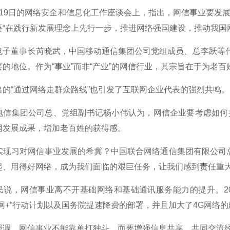
9日的网络安全和信息化工作座谈会上，指出，网信事业要发展
要“在践行新发展理念上先行一步，推进网络强国建设，推动我国
董事长芮晓武，中国移动通信集团公司党组成员、总李跃等代表
的地位。作为“事业”而非“产业”的网信行业，其宗旨在于为老百
“通过网络走群众路线”也引发了互联网企业代表的强烈共鸣。
集团公司总、党组副书记杨小伟认为，网信企业要考虑如何把
网发展成果，增加老百姓的获得感。
习对网信事业发展的希冀？中国联合网络通信集团有限公司总
起、用得好网络，成为我们面临的艰巨任务，让我们感到责任重大
，网信事业离不开基础网络和基础通讯服务能力的提升。20
联网+”行动计划以及国务院提速降费的部署，并且加大了4G网络
，网信事业不能靠单打独斗，而要增强信息共享，共同交流