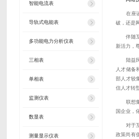
智能电流表
在座谈会
导轨式电能表
破，还是
伴随互联
多功能电力分析仪表
新活力，
三相表
陆益民提
人才储备
部人才较
单相表
信人才转
监测仪表
联想集团
国企业，
数显表
对于互联
政策尚有
测量显示仪表