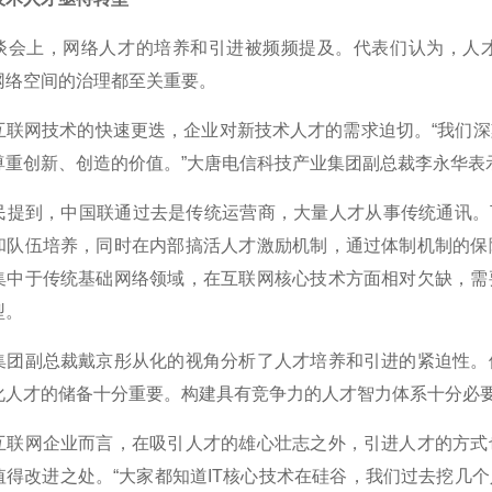
上，网络人才的培养和引进被频频提及。代表们认为，人才
网络空间的治理都至关重要。
网技术的快速更迭，企业对新技术人才的需求迫切。“我们深
尊重创新、创造的价值。”大唐电信科技产业集团副总裁李永华表
到，中国联通过去是传统运营商，大量人才从事传统通讯。下一
和队伍培养，同时在内部搞活人才激励机制，通过体制机制的保
集中于传统基础网络领域，在互联网核心技术方面相对欠缺，需
型。
副总裁戴京彤从化的视角分析了人才培养和引进的紧迫性。他
化人才的储备十分重要。构建具有竞争力的人才智力体系十分必
网企业而言，在吸引人才的雄心壮志之外，引进人才的方式也
值得改进之处。“大家都知道IT核心技术在硅谷，我们过去挖几