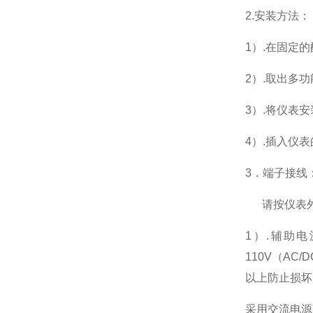
2.
安装方法：
1
）.在固定
2
）.取出多
3
）.将仪表
4
）.插入仪
3
．端子接线
请按仪表
1
）
.
辅助电
110V
（
AC/D
以上防止损坏
采用交流电源