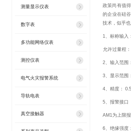
政策尚有值得
测量显示仪表
的企业在硅
技术，似乎也
数字表
1
、标称输入：
多功能网络仪表
允许过量程：瞬
测控仪表
2
、输入范围：
3
、
显示范围
电气火灾报警系统
4
、精度：
0.
导轨电表
5
、
报警接口
真空接触器
AM1
为上限报
6
、
绝缘强度： 