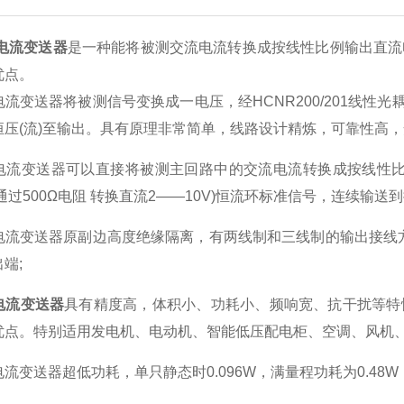
电流变送器
是一种能将被测交流电流转换成按线性比例输出直流
优点。
变送器将被测信号变换成一电压，经HCNR200/201线性光
恒压(流)至输出。具有原理非常简单，线路设计精炼，可靠性高
变送器可以直接将被测主回路中的交流电流转换成按线性比例输出
通过500Ω电阻 转换直流2——10V)恒流环标准信号，连续输送
变送器原副边高度绝缘隔离，有两线制和三线制的输出接线方式
端;
流变送器
具有精度高，体积小、功耗小、频响宽、抗干扰等特
优点。特别适用发电机、电动机、智能低压配电柜、空调、风机
送器超低功耗，单只静态时0.096W，满量程功耗为0.48W