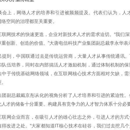
上，网络人才的培养和引进被频频提及。代表们认为，人才
网络空间的治理都至关重要。
网技术的快速更迭，企业对新技术人才的需求迫切。“我们深
尊重创新、创造的价值。”大唐电信科技产业集团副总裁李永华表
到，中国联通过去是传统运营商，大量人才从事传统通讯。下一
和队伍培养，同时在内部搞活人才激励机制，通过体制机制的保
集中于传统基础网络领域，在互联网核心技术方面相对欠缺，需
型。
副总裁戴京彤从化的视角分析了人才培养和引进的紧迫性。他
化人才的储备十分重要。构建具有竞争力的人才智力体系十分必
网企业而言，在吸引人才的雄心壮志之外，引进人才的方式也
值得改进之处。“大家都知道IT核心技术在硅谷，我们过去挖几