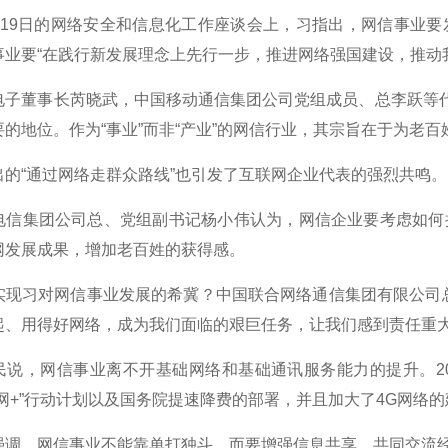
9日的网络安全和信息化工作座谈会上，习指出，网信事业要
事业要“在践行新发展理念上先行一步，推进网络强国建设，推动
董事长芮晓武，中国移动通信集团公司党组成员、总李跃等代表
的地位。作为“事业”而非“产业”的网信行业，其宗旨在于为老百
“通过网络走群众路线”也引发了互联网企业代表的强烈共鸣。
集团公司总、党组副书记杨小伟认为，网信企业要考虑如何把
网发展成果，增加老百姓的获得感。
习对网信事业发展的希冀？中国联合网络通信集团有限公司总
起、用得好网络，成为我们面临的艰巨任务，让我们感到责任重大
，网信事业离不开基础网络和基础通讯服务能力的提升。20
联网+”行动计划以及国务院提速降费的部署，并且加大了4G网络
，网信事业不能靠单打独斗，而要增强信息共享，共同交流