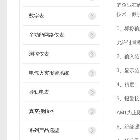
的企业在
技术，似
数字表
1
、标称输
多功能网络仪表
允许过量程：
测控仪表
2
、输入范
3
、
显示范
电气火灾报警系统
4
、精度：
导轨电表
5
、
报警接
真空接触器
AM1
为上限
6
、
绝缘强度
系列产品选型