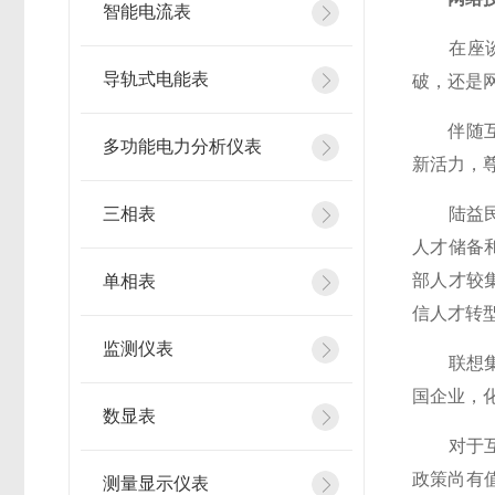
智能电流表
在座谈会
导轨式电能表
破，还是
伴随互联
多功能电力分析仪表
新活力，
三相表
陆益民提
人才储备
部人才较
单相表
信人才转
监测仪表
联想集团
国企业，
数显表
对于互联
政策尚有
测量显示仪表