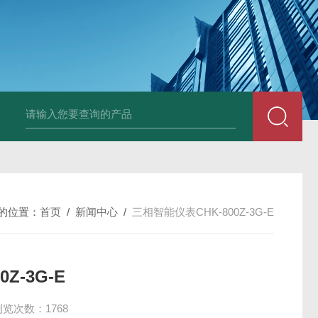
变送器GPV-V1-F1-P2-O3
变送器GPA-A2-F1-P2-O3
变送器 B
的位置：
首页
/
新闻中心
/
三相智能仪表CHK-800Z-3G-E
Z-3G-E
浏览次数：1768