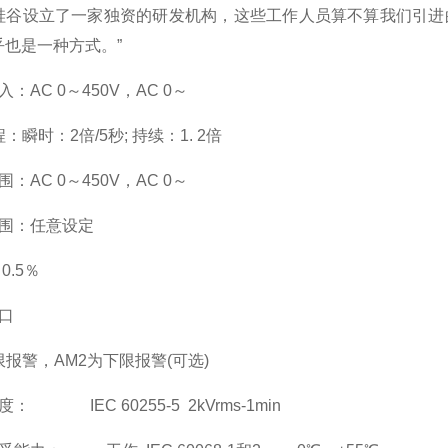
硅谷设立了一家独资的研发机构，这些工作人员算不算我们引进
乎也是一种方式。”
入：AC 0
～
450V
，AC 0
～
瞬时：2倍/5秒; 持续：1. 2倍
围：AC 0
～
450V
，AC 0
～
围：
任意设定
0.5
％
口
报警，AM2为下限报警(可选)
： IEC 60255-5 2kVrms-1min